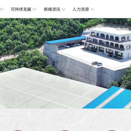
可持续发展
新闻资讯
人力资源
鑫达简介
什么是滑石
矿山
鑫达动态
人在
可持续
鑫达
发展
集团资质
滑石粉系列
工厂
前沿技术
福利
可持续
关怀
发展
文化理念
滑石母粒系列
产品
职业发展
可持续
路径
发展
工厂简介
售后服务流程
合作伙伴
联系我们