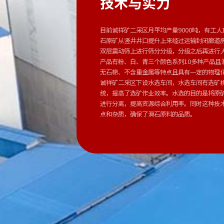
技术与实力
目前诚祥矿二采区月平均产量9000吨，有工人
石原矿从竖井井口提升上来经过运输封闭廊道
双层震动筛上进行筛分分级，分级之后再进行
产品有粉、白、青三个颜色系列10多种产品且
无石棉、不含重金属等特点且具有一定的物理
诚祥矿二采区下设水选车间，水选车间有选矿机
统，提高了选矿作业效率。水选的目的是将原
进行分离，提高资源综合利用率。同时这种技
点和杂质，确保了滑石原料的品质。