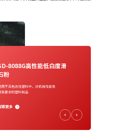
SD-8088G高性能低白度滑
SD-947
石粉
以增强刚性，最大限
低成型收缩率，当
适用于深色改性塑料中，对机械性能有
严格的要求时建议
很高要求的塑料制品
前提下，最大限度
能。广泛用于PP 和
探索更多
探索更多