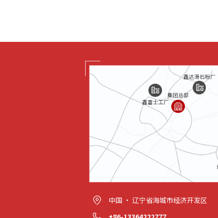
鑫达滑石粉厂
集团总部
鑫富士工厂
中国 · 辽宁省海城市经济开发区
+86-13364222777