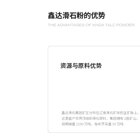
鑫达滑石粉的优势
THE ADVANTAGES OF XINDA TALC POWDER
资源与原料优势
鑫达滑石集团矿区分布在辽南滑石矿床的主矿脉上
这里盛产世界顶级的滑石原料，集团拥有 2座矿山，
探明储量 1200 万吨，每年开采量 30 万吨