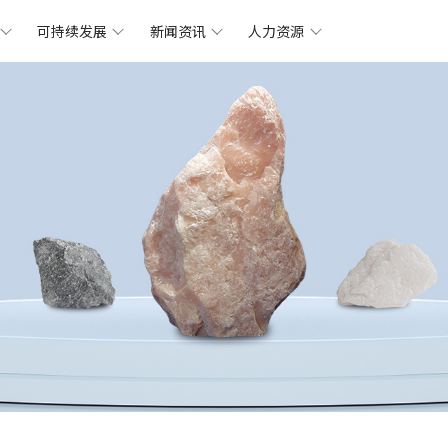
可持续发展
新闻资讯
人力资源
鑫达简介
什么是滑石
矿山
鑫达动态
人在
可持续
鑫达
发展
集团资质
滑石粉系列
工厂
前沿技术
福利
可持续
关怀
发展
文化理念
滑石母粒系列
产品
职业发展
可持续
路径
发展
工厂简介
售后服务流程
合作伙伴
联系我们