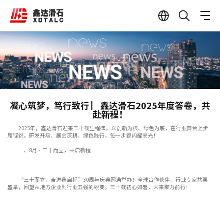
凝心筑梦，笃行致行 ▏鑫达滑石2025年度答卷，共
赴新程！
2025年，鑫达滑石迎来三十载里程碑，以创新为核、绿色为底，在行业舞台上步
履铿锵。研发升级、展会深耕、绿色践行，每一步都闪耀高光！
一、8月·三十而立，共启新程
“三十而立，奋进鑫启程”30周年庆典圆满举办！全球合作伙伴、行业专家共襄
盛举，回望从地方企业到行业五强的蜕变。三十载初心如磐，未来聚力前行！