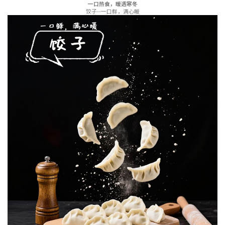
一口热食，暖透寒冬
饺子--一口鲜，满心暖