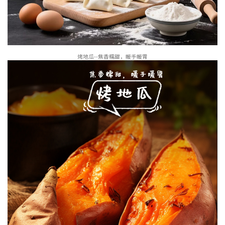
烤地瓜--焦香糯甜，暖手暖胃