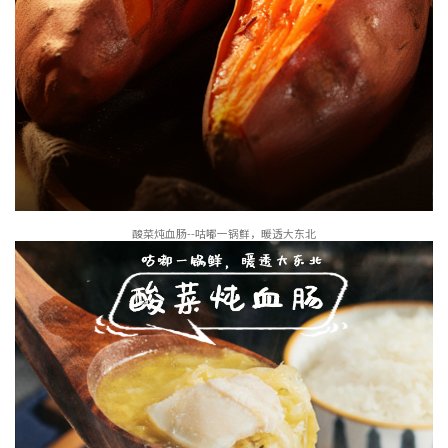
酸菜炖血肠--咕嘟一锅鲜，暖透大东北