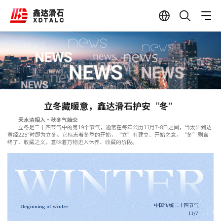
立冬藏暖意，鑫达滑石护安“冬”
天水清相入·秋冬气始交
立冬是二十四节气中的第19个节气，通常在每年公历11月7-8日之间，当太阳到达
黄经225°时即为立冬。它标志着冬季的开始，“立”有建立、开始之意，“冬”则含
终了、收藏之义，意味着万物进入休养、收藏的阶段。