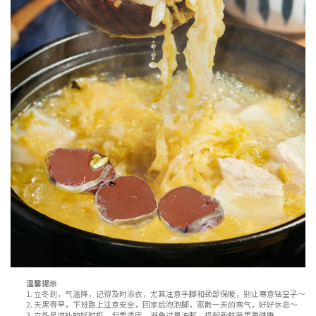
温馨提示
1. 立冬到，气温降，记得及时添衣，尤其注意手脚和颈部保暖，别让寒意钻空子～
2. 天黑得早，下班路上注意安全，回家后泡泡脚，驱散一天的寒气，好好休息～
3. 立冬是进补的好时机，但要适度，避免过量油腻，搭配新鲜蔬果更健康。