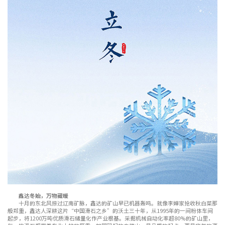
鑫达冬始，万物藏暖
十月的东北风掠过辽南矿脉，鑫达的矿山早已机器轰鸣。就像李婶家抢收秋白菜那
般郑重，鑫达人深耕这片“中国滑石之乡”的沃土三十年，从1995年的一间粉体车间
起步，将1200万吨优质滑石储量化作产业根基。采掘机械自动化率超80%的矿山里，