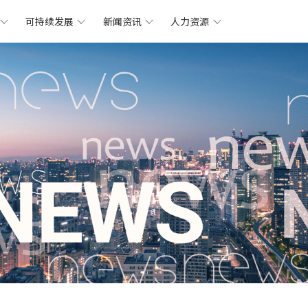
可持续发展
新闻资讯
人力资源
鑫达简介
什么是滑石
矿山
鑫达动态
人在
可持续
鑫达
发展
集团资质
滑石粉系列
工厂
前沿技术
福利
可持续
关怀
发展
文化理念
滑石母粒系列
产品
职业发展
可持续
路径
发展
工厂简介
售后服务流程
合作伙伴
联系我们