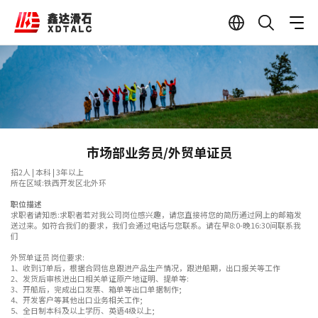
市场部业务员/外贸单证员
招2人 | 本科 | 3年以上
所在区域:铁西开发区北外环
职位描述
求职者请知悉:求职者若对我公司岗位感兴趣，请您直接将您的简历通过网上的邮箱发
送过来。如符合我们的要求，我们会通过电话与您联系。请在早8:0-晚16:30间联系我
们
外贸单证员 岗位要求:
1、收到订单后，根据合同信息跟进产品生产情况，跟进船期，出口报关等工作
2、发货后审核进出口相关单证原产地证明、提单等:
3、开船后，完成出口发票、箱单等出口单据制作;
4、开发客户等其他出口业务相关工作;
5、全日制本科及以上学历、英语4级以上;