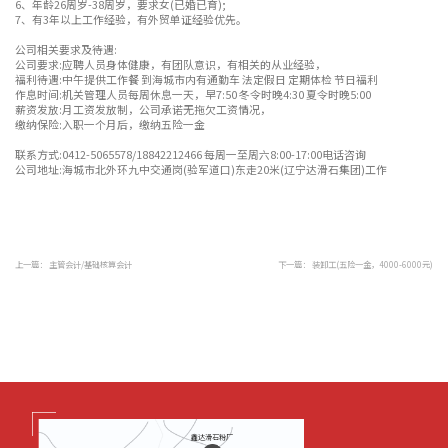
6、年龄26周岁-38周岁，要求女(已婚已育);
7、有3年以上工作经验，有外贸单证经验优先。
公司相关要求及待遇:
公司要求:应聘人员身体健康，有团队意识，有相关的从业经验，
福利待遇:中午提供工作餐 到海城市内有通勤车 法定假日 定期体检 节日福利
作息时间:机关管理人员每周休息一天，早7:50 冬令时晚4:30 夏令时晚5:00
薪资发放:月工资发放制，公司承诺无拖欠工资情况，
缴纳保险:入职一个月后，缴纳五险一金
联系方式:0412-5065578/18842212466 每周一至周六8:00-17:00电话咨询
公司地址:海城市北外环九中交通岗(验军道口)东走20米(辽宁达滑石集团)工作
上一篇：
主管会计/基础核算会计
下一篇：
装卸工(五险一金，4000-6000元)
鑫达滑石粉厂